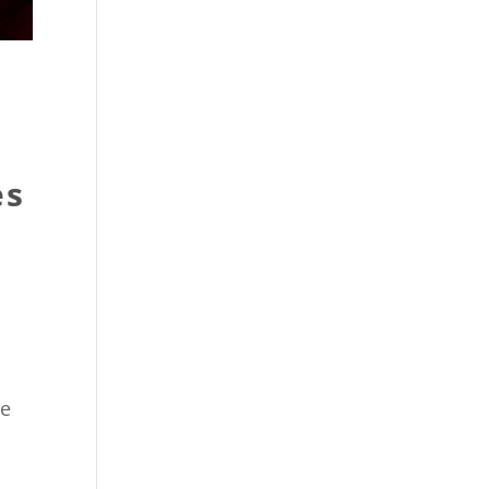
es
ue