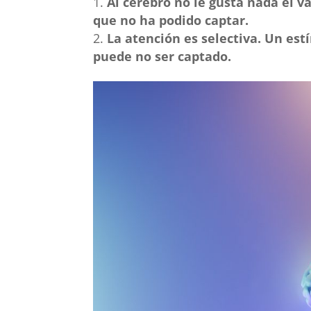
Al cerebro no le gusta nada el va
que no ha podido captar.
La atención es selectiva. Un es
puede no ser captado.