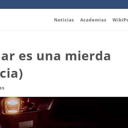
Noticias
Academias
WikiP
ular es una mierda
cia)
as