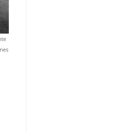
nte
ones