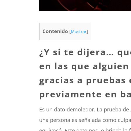
Contenido
[
Mostrar
]
¿Y si te dijera… q
en las que alguien
gracias a pruebas
previamente en ba
Es un dato demoledor. La prueba de 
una persona es señalada como culpab
equivocó. Este dato nos lo brinda l