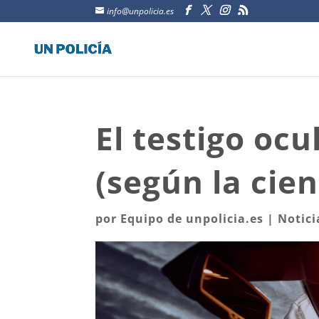
info@unpolicia.es
El testigo oc
(según la cien
por
Equipo de unpolicia.es
|
Notici