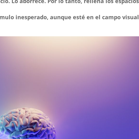
cío. Lo aborrece. Por lo tanto, rellena los espacio
tímulo inesperado, aunque esté en el campo visual