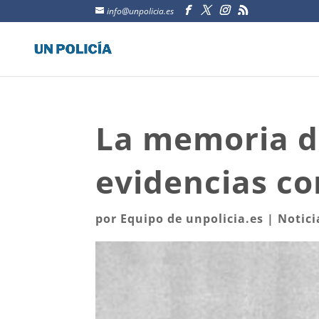
info@unpolicia.es
La memoria de
evidencias c
por
Equipo de unpolicia.es
|
Notici