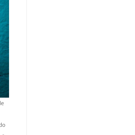
de
ado