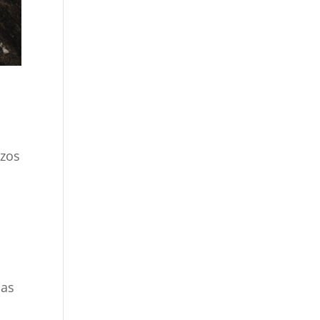
azos
nas