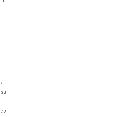
 a
o
 su
ndo