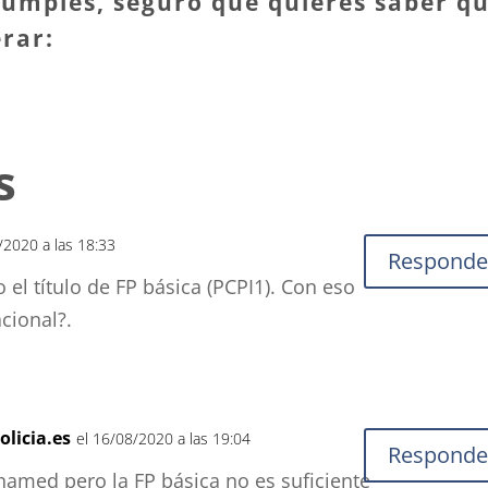
cumples, seguro que quieres saber q
rar:
s
/2020 a las 18:33
Responde
 el título de FP básica (PCPI1). Con eso
acional?.
olicia.es
el 16/08/2020 a las 19:04
Responde
amed pero la FP básica no es suficiente