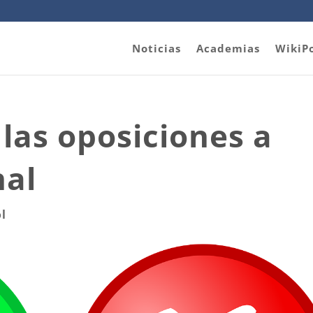
Noticias
Academias
WikiP
 las oposiciones a
nal
l