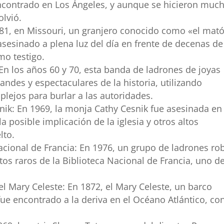
ncontrado en Los Ángeles, y aunque se hicieron muc
olvió.
981, en Missouri, un granjero conocido como «el mat
sesinado a plena luz del día en frente de decenas de
mo testigo.
En los años 60 y 70, esta banda de ladrones de joyas
ndes y espectaculares de la historia, utilizando
plejos para burlar a las autoridades.
nik: En 1969, la monja Cathy Cesnik fue asesinada en
 posible implicación de la iglesia y otros altos
lto.
 Nacional de Francia: En 1976, un grupo de ladrones ro
tos raros de la Biblioteca Nacional de Francia, uno d
el Mary Celeste: En 1872, el Mary Celeste, un barco
ue encontrado a la deriva en el Océano Atlántico, co