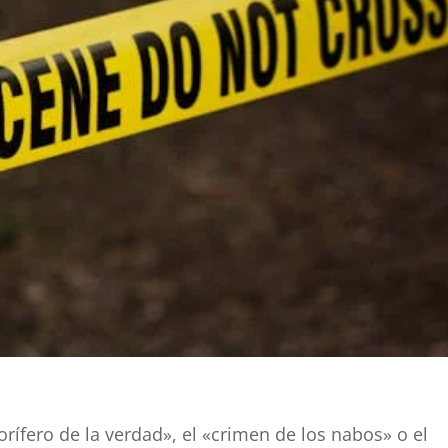
rífero de la verdad», el «crimen de los nabos» o el