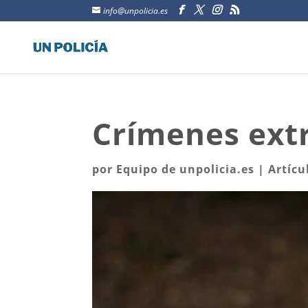
info@unpolicia.es
Crímenes extr
por
Equipo de unpolicia.es
|
Artícu