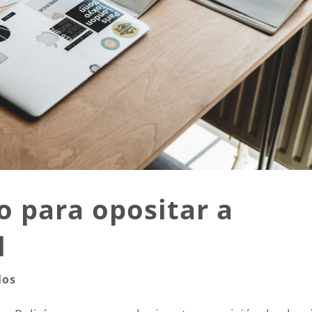
o para opositar a
l
los